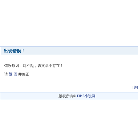
出现错误！
错误原因：对不起，该文章不存在！
请
返 回
并修正
[
关
版权所有©
t3b2小说网