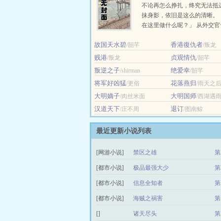
不论再怎么挣扎，终究无法抵
抹身影，依旧是这么的清晰。
在这里做什么呢？」 从外交
以第二名的优异成绩毕业的，
故国天水碧
香港復仇者
/韶芊
殷段。... ...
/叛龙
贱港
贞观情仇
/叛龙
/韶芊
叛逆之子
绝爱幸
/shirman
/韶芊
将军好凶猛
花落燕归
/更俗
/雨天之
大明嫡子
大明国师
/肉丝米面
/西湖遇
汉道天下
退订
/庄不周
/图南鲸
最近更新小说列表
[网游小说]
禁区之雄
第
[都市小说]
极品最强大少
第
[都市小说]
信息全知者
第
[都市小说]
海贼之祸害
第
[]
诸天尽头
第