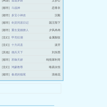
[网游]
逍遥梦路
文抄公
[都市]
斗战神
恋青衣
[都市]
多宝小神农
沉毅
[都市]
剑灵同居日记
国王陛下
[都市]
重生宠婚撩人
夕风冉冉
[玄幻]
甲壳狂潮
金属裂纹
[玄幻]
十方武圣
滚开
[其他]
佣兵天下
刘东西
[都市]
邪御天娇
纯情犀利哥
[玄幻]
鸿蒙教尊
唯易永恒
[都市]
春虎的猫尾
浪南花