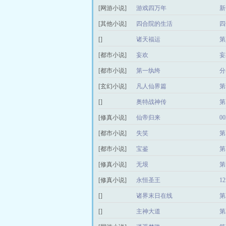
[网游小说]
游戏四万年
新
[其他小说]
四合院的生活
四
[]
诸天福运
第
[都市小说]
妄欢
妄
[都市小说]
第一纨绔
分
[玄幻小说]
凡人仙界篇
第
[]
奥特战神传
第
[修真小说]
仙帝归来
0
[都市小说]
失笑
第
[都市小说]
宝鉴
第
[修真小说]
无垠
第
[修真小说]
永恒圣王
1
[]
诸界末日在线
第
[]
主神大道
第