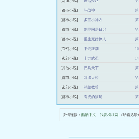
[网游小说]
逍遥梦路
第
[都市小说]
斗战神
第
[都市小说]
多宝小神农
第
[都市小说]
剑灵同居日记
第
[都市小说]
重生宠婚撩人
第
[玄幻小说]
甲壳狂潮
1
[玄幻小说]
十方武圣
1
[其他小说]
佣兵天下
第
[都市小说]
邪御天娇
第
[玄幻小说]
鸿蒙教尊
第
[都市小说]
春虎的猫尾
第
友情连接：
酷酷中文
我爱模板网
(邮箱见顶