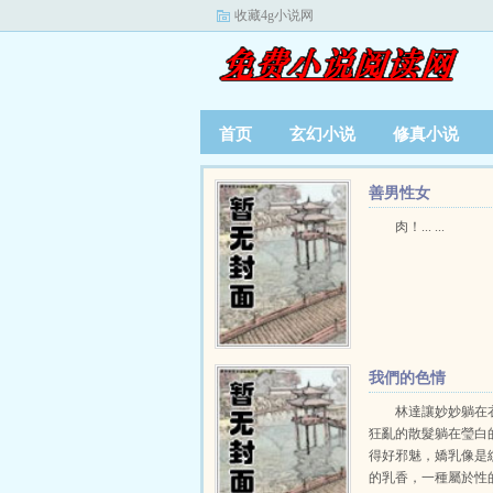
收藏4g小说网
首页
玄幻小说
修真小说
善男性女
肉！... ...
我們的色情
林達讓妙妙躺在
狂亂的散髮躺在瑩白
得好邪魅，嬌乳像是
的乳香，一種屬於性