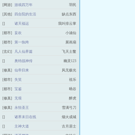
[网游]
游戏四万年
羽民
[其他]
四合院的生活
缺点东西
[]
诸天福运
我叫排云掌
[都市]
妄欢
小涵仙
[都市]
第一纨绔
展画扇
[玄幻]
凡人仙界篇
飞天土鳖
[]
奥特战神传
幽灵123
[修真]
仙帝归来
风无极光
[都市]
失笑
祖乐
[都市]
宝鉴
旸谷
[修真]
无垠
醉虎
[修真]
永恒圣王
雪满弓刀
[]
诸界末日在线
烟火成城
[]
主神大道
古月居士