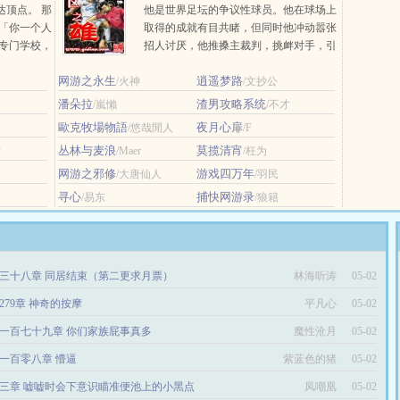
达顶点。 那
他是世界足坛的争议性球员。他在球场上
 「你一个人
取得的成就有目共睹，但同时他冲动嚣张
官专门学校，
招人讨厌，他推搡主裁判，挑衅对手，引
新人外交官
发斗殴…… 他让主裁判头疼，他让对
网游之永生
逍遥梦路
/火神
手的后... ...
/文抄公
潘朵拉
渣男攻略系统
/嵐懶
/不才
歐克牧場物語
夜月心扉
/悠哉閒人
/F
丛林与麦浪
莫揽清宵
后
/Maer
/枉为
网游之邪修
游戏四万年
雨
/大唐仙人
/羽民
寻心
捕快网游录
/易东
/狼籍
三十八章 同居结束（第二更求月票）
林海听涛
05-02
279章 神奇的按摩
平凡心
05-02
一百七十九章 你们家族屁事真多
魔性沧月
05-02
一百零八章 懵逼
紫蓝色的猪
05-02
三章 嘘嘘时会下意识瞄准便池上的小黑点
凤嘲凰
05-02