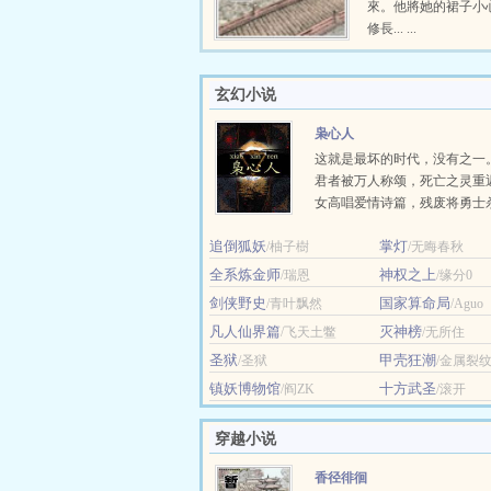
來。他將她的裙子小
修長... ...
玄幻小说
枭心人
这就是最坏的时代，没有之一
君者被万人称颂，死亡之灵重
女高唱爱情诗篇，残废将勇士
留，修士把地狱之火引向黎明
追倒狐妖
掌灯
/柚子樹
来的人... ...
/无晦春秋
全系炼金师
神权之上
/瑞恩
/缘分0
剑侠野史
国家算命局
/青叶飘然
/Aguo
凡人仙界篇
灭神榜
/飞天土鳖
/无所住
圣狱
甲壳狂潮
/圣狱
/金属裂
镇妖博物馆
十方武圣
/阎ZK
/滚开
穿越小说
香径徘徊