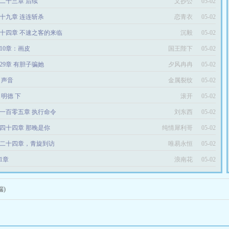
二十三章 后续
文抄公
05-02
十九章 连连斩杀
恋青衣
05-02
十四章 不速之客的来临
沉毅
05-02
10章：画皮
国王陛下
05-02
29章 有胆子骗她
夕风冉冉
05-02
6 声音
金属裂纹
05-02
4 明德 下
滚开
05-02
一百零五章 执行命令
刘东西
05-02
四十四章 那晚是你
纯情犀利哥
05-02
二十四章，青旋到访
唯易永恒
05-02
1章
浪南花
05-02
端)