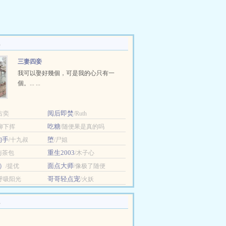
三妻四妾
我可以娶好幾個，可是我的心只有一
個。... ...
阅后即焚
古奕
/Ruth
吃糖
/柳下挥
/随便果是真的吗
的手
堕
/十九叔
/尸姐
重生2003
与茶包
/木子心
）
面点大师
/提优
/像极了随便
哥哥轻点宠
/呼吸阳光
/火妖