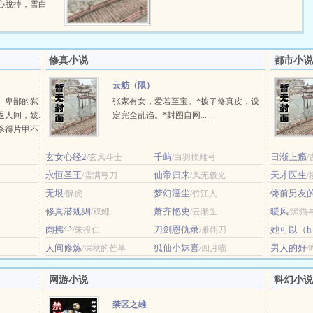
心脫掉，雪白
修真小说
都市小说
云舫（限）
。卑鄙的弑
张家有女，爱若至宝。*披了修真皮，设
返人间，妓.
定完全乱诌。*封图自网... ...
杀得片甲不
，而遗失未
玄女心经2
千屿
日渐上瘾
/玄风斗士
/白羽摘雕弓
/
永恒圣王
仙帝归来
天才医生
/雪满弓刀
/风无极光
无垠
梦幻湮尘
馋前男友
/醉虎
/竹江人
修真潜规则
萧齐艳史
暖风
/双鲤
/云渐生
/黑猫
肉拂尘
刀剑恩仇录
她可以（h
纹
/朱投仁
/雁翎刀
人间修炼
狐仙小妺喜
男人的好
/深秋的芒草
/四月喵
网游小说
科幻小说
禁区之雄