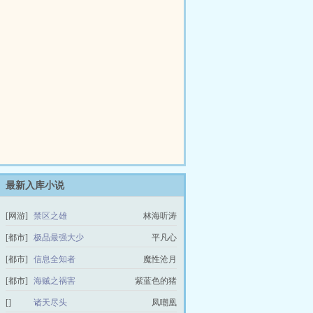
最新入库小说
[网游]
禁区之雄
林海听涛
[都市]
极品最强大少
平凡心
[都市]
信息全知者
魔性沧月
[都市]
海贼之祸害
紫蓝色的猪
[]
诸天尽头
凤嘲凰