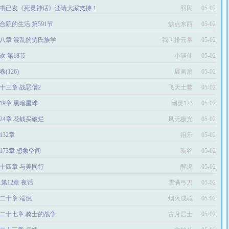
书已发《死灵神话》还请大家支持！
羽民
05-02
合院的生活 第591节
缺点东西
05-02
八章 混乱的贾氏族学
我叫排云掌
05-02
欢 第18节
小涵仙
05-02
卷(126)
展画扇
05-02
十三章 战恶僧2
飞天土鳖
05-02
19章 黑暗星球
幽灵123
05-02
024章 花钱买破烂
风无极光
05-02
132章
祖乐
05-02
173章 想象空间
旸谷
05-02
十四章 与美同行
醉虎
05-02
2.第12章 夜话
雪满弓刀
05-02
二十章 端倪
烟火成城
05-02
二十七章 骑士的战争
古月居士
05-02