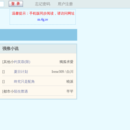
忘记密码
用户注册
温馨提示：手机版同步阅读，请访问网址
m.4g.re
强推小说
[其他小
灼芙蓉(限)
獨孤求愛
说]
[]
夏日计划
Irene309 / 白川
[]
终究只是配角
曉派
[都市小
陌生際遇
芊芊
说]