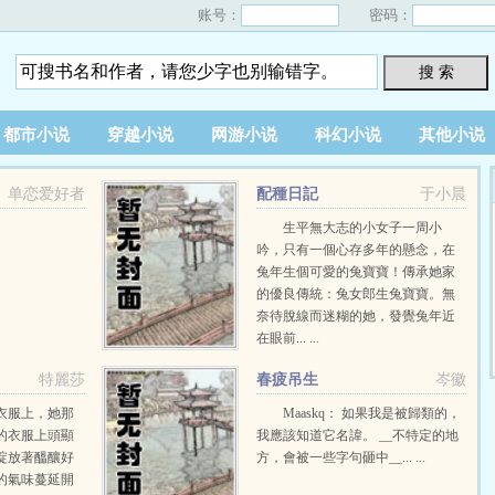
账号：
密码：
搜 索
都市小说
穿越小说
网游小说
科幻小说
其他小说
单恋爱好者
配種日記
于小晨
生平無大志的小女子一周小
吟，只有一個心存多年的懸念，在
兔年生個可愛的兔寶寶！傳承她家
的優良傳統：兔女郎生兔寶寶。無
奈待脫線而迷糊的她，發覺兔年近
在眼前... ...
特麗莎
春疲吊生
岑徽
衣服上，她那
Maaskq： 如果我是被歸類的，
的衣服上頭顯
我應該知道它名諱。 __不特定的地
綻放著醞釀好
方，會被一些字句砸中__... ...
的氣味蔓延開