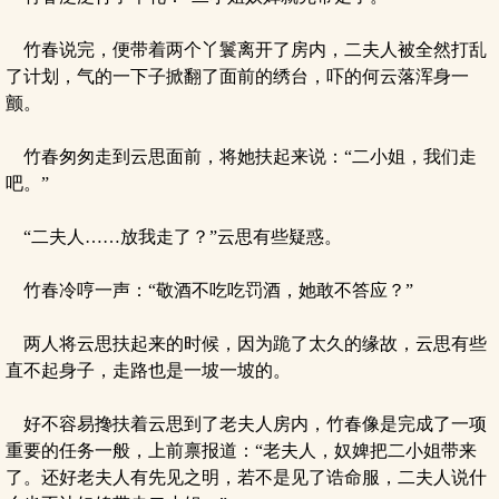
竹春说完，便带着两个丫鬟离开了房内，二夫人被全然打乱
了计划，气的一下子掀翻了面前的绣台，吓的何云落浑身一
颤。
竹春匆匆走到云思面前，将她扶起来说：“二小姐，我们走
吧。”
“二夫人……放我走了？”云思有些疑惑。
竹春冷哼一声：“敬酒不吃吃罚酒，她敢不答应？”
两人将云思扶起来的时候，因为跪了太久的缘故，云思有些
直不起身子，走路也是一坡一坡的。
好不容易搀扶着云思到了老夫人房内，竹春像是完成了一项
重要的任务一般，上前禀报道：“老夫人，奴婢把二小姐带来
了。还好老夫人有先见之明，若不是见了诰命服，二夫人说什