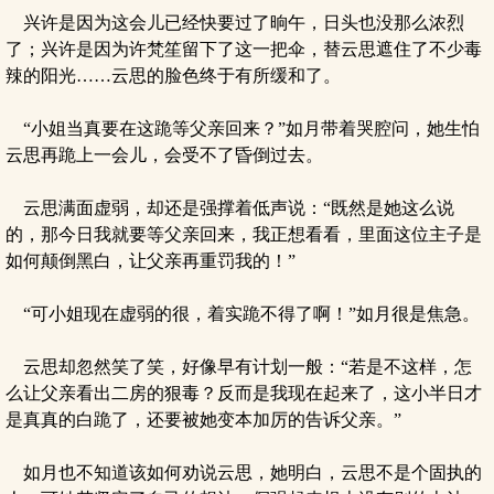
兴许是因为这会儿已经快要过了晌午，日头也没那么浓烈
了；兴许是因为许梵笙留下了这一把伞，替云思遮住了不少毒
辣的阳光……云思的脸色终于有所缓和了。
“小姐当真要在这跪等父亲回来？”如月带着哭腔问，她生怕
云思再跪上一会儿，会受不了昏倒过去。
云思满面虚弱，却还是强撑着低声说：“既然是她这么说
的，那今日我就要等父亲回来，我正想看看，里面这位主子是
如何颠倒黑白，让父亲再重罚我的！”
“可小姐现在虚弱的很，着实跪不得了啊！”如月很是焦急。
云思却忽然笑了笑，好像早有计划一般：“若是不这样，怎
么让父亲看出二房的狠毒？反而是我现在起来了，这小半日才
是真真的白跪了，还要被她变本加厉的告诉父亲。”
如月也不知道该如何劝说云思，她明白，云思不是个固执的