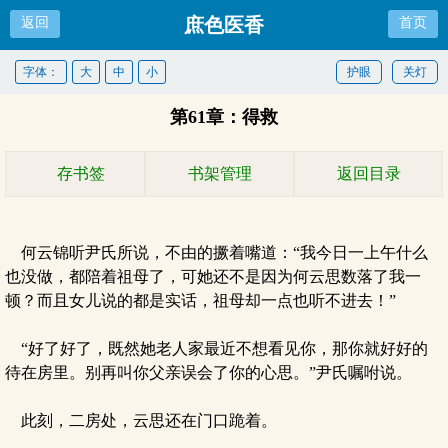
庶色医香
返回
首页
字体：
大
中
小
护眼
关灯
第61章：得救
存书签
书架管理
返回目录
何云锦听尹氏所说，不由的撅着嘴道：“我今日一上午什么
也没做，都陪着祖母了，可她还不是因为何云思数落了我一
顿？而且女儿说的都是实话，祖母却一点也听不进去！”
“好了好了，既然她老人家最近不想看见你，那你就好好的
待在房里。别再叫你父亲误会了你的心思。”尹氏嘱咐说。
此刻，二房处，云思还在门口跪着。