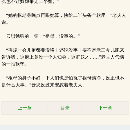
么也不让奴婢带走二小姐。”
“她的帐老身晚点再跟她算，快给二丫头备个软座！”老夫人
说。
云思勉强的一笑：“祖母，没事的。”
“再跪一会儿腿都要没咯！还说没事！要不是老三今儿跑来
告诉我，这府上竟没一个人知会，这群奴才……”老夫人气恼
的一拍软垫。
“祖母的身子不好，下人们也是怕扰了祖母清净，反正也不
是什么大事。”云思反过来安慰着老夫人。
上一章
目录
下一章