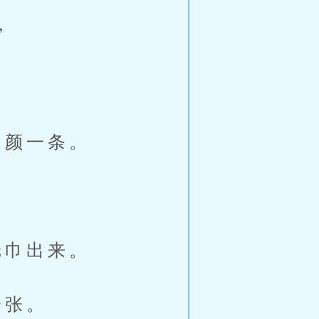
”
颜一条。
巾出来。
一张。