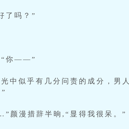
了吗？”
你——”
中似乎有几分问责的成分，男人
”
”颜漫措辞半晌,“显得我很呆。”