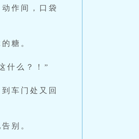
动作间，口袋
拿的糖。
这什么？！”
到车门处又回
他告别。