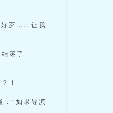
你好歹……让我
喉结滚了
啊？！
道：“如果导演