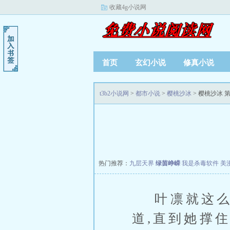
收藏4g小说网
首页
玄幻小说
修真小说
t3b2小说网
>
都市小说
>
樱桃沙冰
> 樱桃沙冰 第
热门推荐：
九层天界
绿茵峥嵘
我是杀毒软件
美
叶凛就这么
道,直到她撑