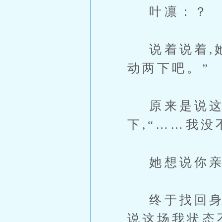
叶凛：？
说着说着,她
动两下吧。”
原来是说这
下,“……我没
她想说你亲
终于找回身体
说这场我状态