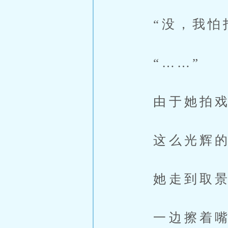
“没，我怕拍
“……”
由于她拍戏
这么光辉的
她走到取景
一边擦着嘴