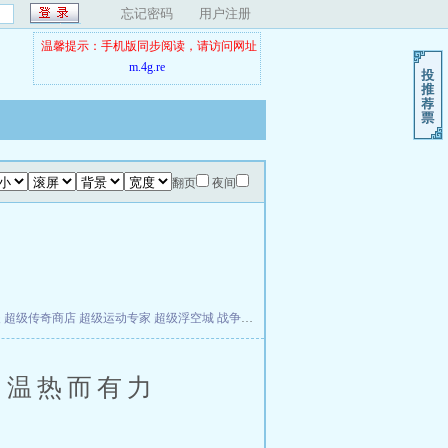
忘记密码
用户注册
温馨提示：手机版同步阅读，请访问网址
m.4g.re
翻页
夜间
夫
超级传奇商店
超级运动专家
超级浮空城
战争天堂
混元道纪
教练万岁
都市全能巨星
温热而有力