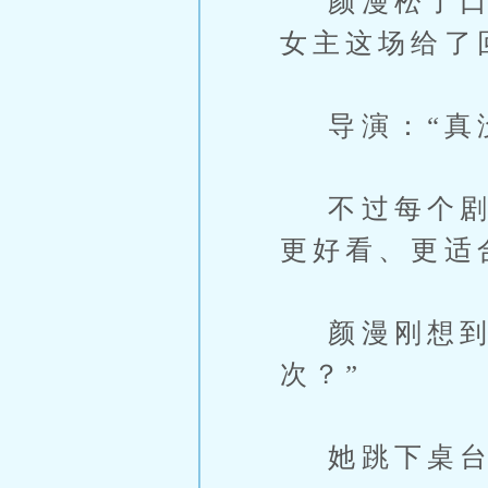
颜漫松了口气
女主这场给了
导演：“真没
不过每个剧的
更好看、更适
颜漫刚想到这
次？”
她跳下桌台,