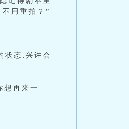
隐记得剧本里
？不用重拍？”
状态,兴许会
你想再来一