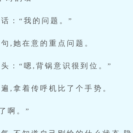
：“我的问题。”
,她在意的重点问题。
：“嗯,背锅意识很到位。”
,拿着传呼机比了个手势。
了啊。”