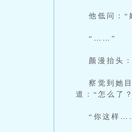
他低问：“好
“……”
颜漫抬头：“
察觉到她目光
道：“怎么了？
“你这样……