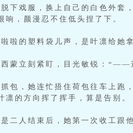
下戏服，换上自己的白色外套，
很响，颜漫忍不住低头捏了下。
啦啦的塑料袋儿声，是叶凛给她
蒙立刻紧盯，目光敏锐：“——
包，她连忙捂住荷包往车上跑，
叶凛的方向挥了挥手，算是告别。
是二人结束后，她第一次收工跟