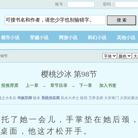
账号：
密码：
搜 索
都市小说
穿越小说
网游小说
科幻小说
其他小说
98节
樱桃沙冰 第98节
投推荐票
上一章
章节目录
下一章
加入书签
←
→
漫之大冬兵
华娱宗师
斩杀
系统供应商
风水大术士
斩邪
万界圣师
大宋将门
大宋好屠
托了她一会儿，手掌垫在她后颈，
住桌面，他这才松开手。